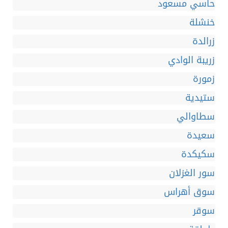
حاسي مسعود
خنشلة
زرالدة
زريبة الوادي
زمورة
ستيدية
سطاوالي
سعيدة
سكيكدة
سور الغزلان
سوق أهراس
سوقر