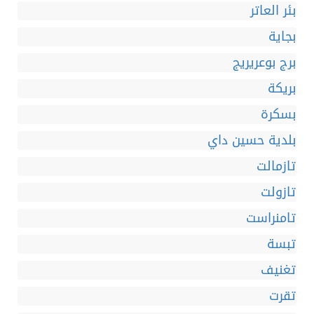
بئر العاتر
بجاية
برج بوعريريج
بريكة
بسكرة
بلدية حسين داي
تازمالت
تازولت
تامنراست
تبسة
تغنيف
تقرت