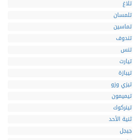
تلاغ
تلمسان
تماسين
تندوف
تنس
تيارت
تيبازة
تيزي وزو
تيميمون
تينركوك
ثنية الأحد
جيجل