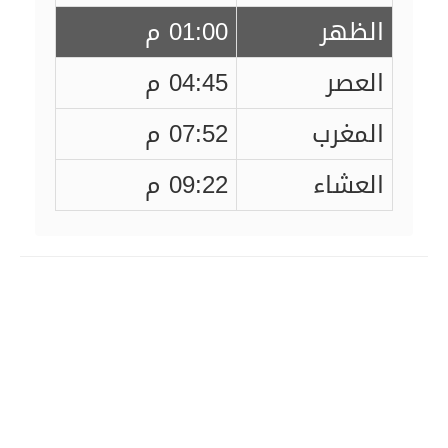
الظهر
01:00 م
العصر
04:45 م
المغرب
07:52 م
العشاء
09:22 م