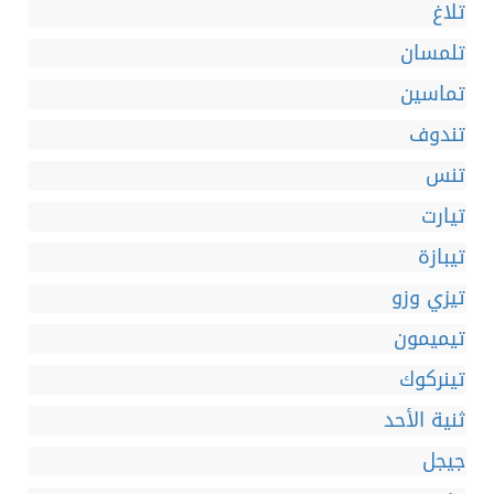
تلاغ
تلمسان
تماسين
تندوف
تنس
تيارت
تيبازة
تيزي وزو
تيميمون
تينركوك
ثنية الأحد
جيجل