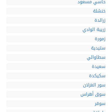
حاسي مسعود
خنشلة
زرالدة
زريبة الوادي
زمورة
ستيدية
سطاوالي
سعيدة
سكيكدة
سور الغزلان
سوق أهراس
سوقر