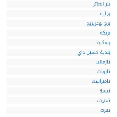
بئر العاتر
بجاية
برج بوعريريج
بريكة
بسكرة
بلدية حسين داي
تازمالت
تازولت
تامنراست
تبسة
تغنيف
تقرت