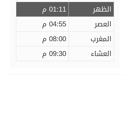
الظهر
01:11 م
العصر
04:55 م
المغرب
08:00 م
العشاء
09:30 م