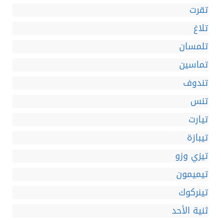
تقرت
تلاغ
تلمسان
تماسين
تندوف
تنس
تيارت
تيبازة
تيزي وزو
تيميمون
تينركوك
ثنية الأحد