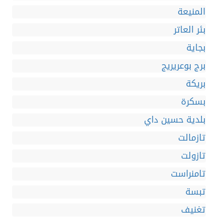
المنيعة
بئر العاتر
بجاية
برج بوعريريج
بريكة
بسكرة
بلدية حسين داي
تازمالت
تازولت
تامنراست
تبسة
تغنيف