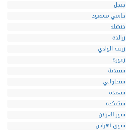
جيجل
حاسي مسعود
خنشلة
زرالدة
زريبة الوادي
زمورة
ستيدية
سطاوالي
سعيدة
سكيكدة
سور الغزلان
سوق أهراس