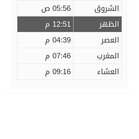
الشروق
05:56 ص
الظهر
12:51 م
العصر
04:39 م
المغرب
07:46 م
العشاء
09:16 م