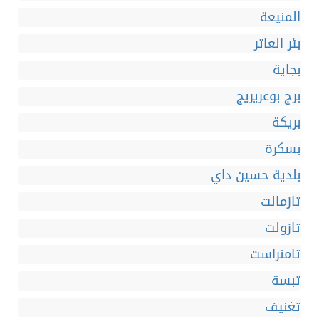
المنيعة
بئر العاتر
بجاية
برج بوعريريج
بريكة
بسكرة
بلدية حسين داي
تازمالت
تازولت
تامنراست
تبسة
تغنيف