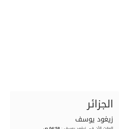
الجزائر
زيغود يوسف
الوقت الأن في زيغود يوسف :
04:58 ص