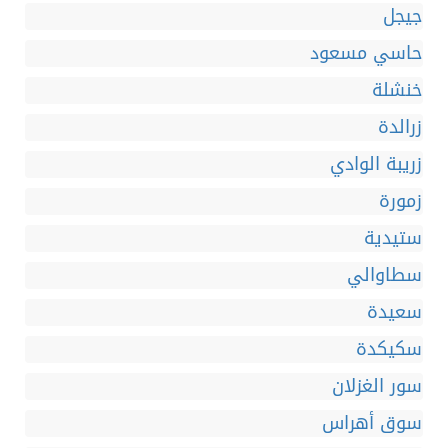
جيجل
حاسي مسعود
خنشلة
زرالدة
زريبة الوادي
زمورة
ستيدية
سطاوالي
سعيدة
سكيكدة
سور الغزلان
سوق أهراس