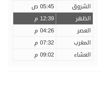
الشروق
05:45 ص
الظهر
12:39 م
العصر
04:26 م
المغرب
07:32 م
العشاء
09:02 م