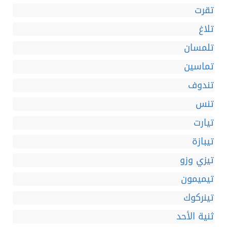
تقرت
تلاغ
تلمسان
تماسين
تندوف
تنس
تيارت
تيبازة
تيزي وزو
تيميمون
تينركوك
ثنية الأحد