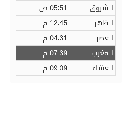
الشروق
05:51 ص
الظهر
12:45 م
العصر
04:31 م
المغرب
07:39 م
العشاء
09:09 م