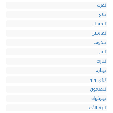
تقرت
تلاغ
تلمسان
تماسين
تندوف
تنس
تيارت
تيبازة
تيزي وزو
تيميمون
تينركوك
ثنية الأحد