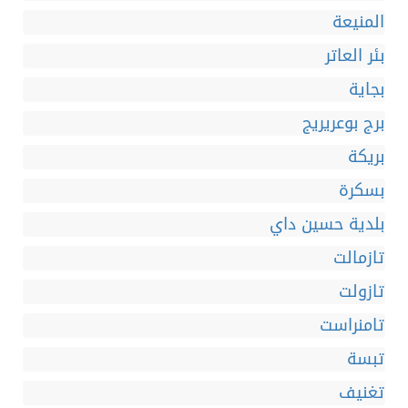
المنيعة
بئر العاتر
بجاية
برج بوعريريج
بريكة
بسكرة
بلدية حسين داي
تازمالت
تازولت
تامنراست
تبسة
تغنيف