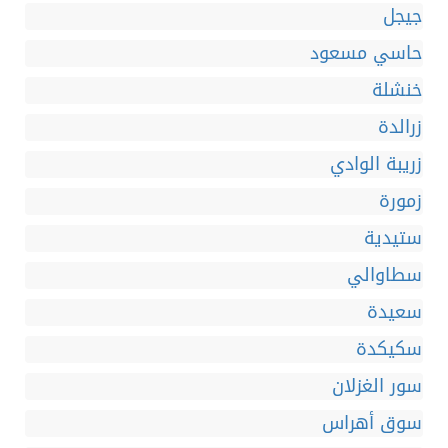
جيجل
حاسي مسعود
خنشلة
زرالدة
زريبة الوادي
زمورة
ستيدية
سطاوالي
سعيدة
سكيكدة
سور الغزلان
سوق أهراس