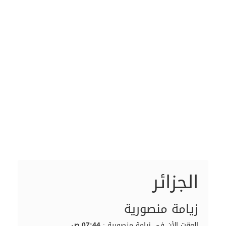
الجزائر
زيامة منصورية
الوقت الأن في زيامة منصورية :
07:44 ص