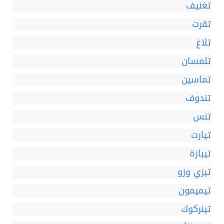
تغنيف
تقرت
تلاغ
تلمسان
تماسين
تندوف
تنس
تيارت
تيبازة
تيزي وزو
تيميمون
تينركوك