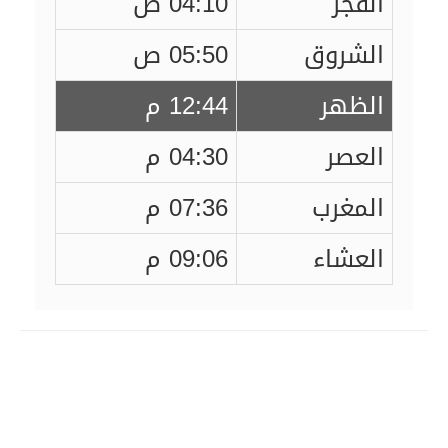
الفجر
04:10 ص
الشروق
05:50 ص
الظهر
12:44 م
العصر
04:30 م
المغرب
07:36 م
العشاء
09:06 م