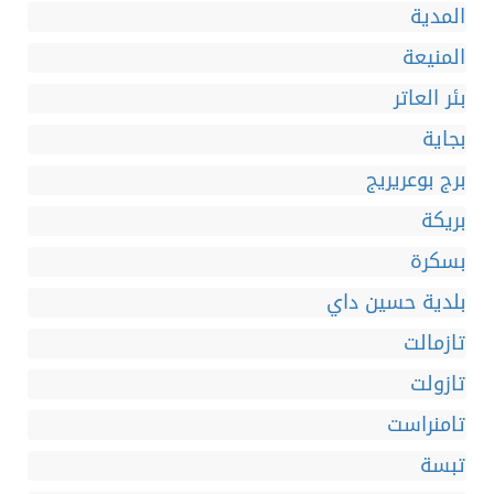
المدية
المنيعة
بئر العاتر
بجاية
برج بوعريريج
بريكة
بسكرة
بلدية حسين داي
تازمالت
تازولت
تامنراست
تبسة