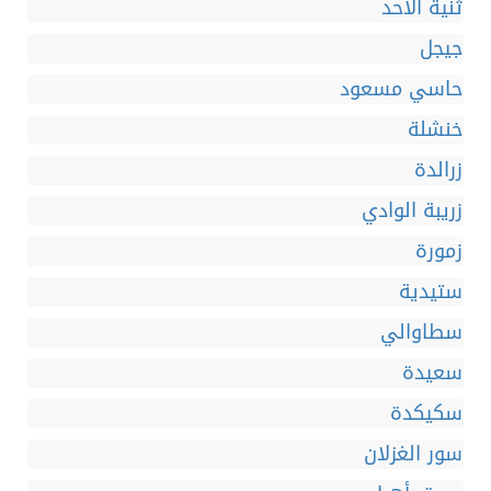
ثنية الأحد
جيجل
حاسي مسعود
خنشلة
زرالدة
زريبة الوادي
زمورة
ستيدية
سطاوالي
سعيدة
سكيكدة
سور الغزلان